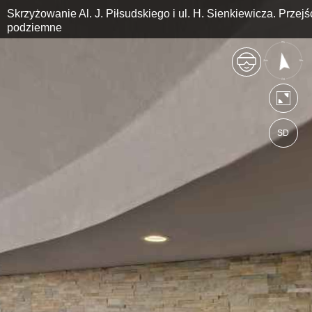
Skrzyżowanie Al. J. Piłsudskiego i ul. H. Sienkiewicza. Przejś
podziemne
SD
https://bialystok.wkraj.pl
Mapa serwisu